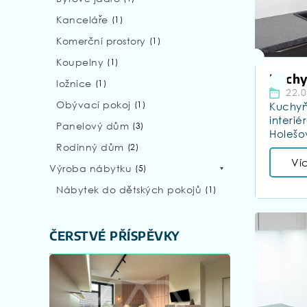
Kanceláře
(
1
)
Komerční prostory
(
1
)
Koupelny
(
1
)
Kuchy
ložnice
(
1
)
22.0
Obývací pokoj
(
1
)
Kuchyň 
interié
Panelový dům
(
3
)
Holešo
Rodinný dům
(
2
)
Ví
Výroba nábytku
(
5
)
Nábytek do dětských pokojů
(
1
)
ČERSTVÉ PŘÍSPĚVKY