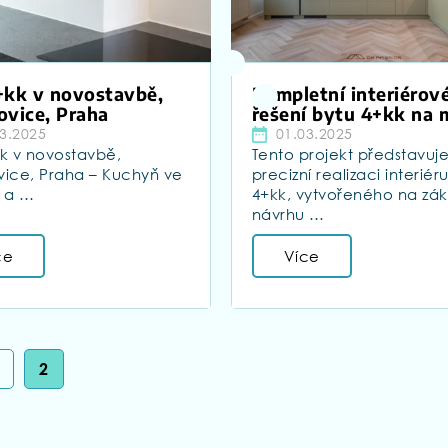
+kk v novostavbě,
Kompletní interiérov
ovice, Praha
řešení bytu 4+kk na 
3.2025
01.03.2025
kk v novostavbě,
Tento projekt představuj
vice, Praha – Kuchyň ve
precizní realizaci interiér
U a …
4+kk, vytvořeného na zá
návrhu …
ce
Více
2