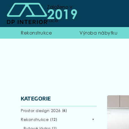
Založeno v
2019
roce
Rekonstrukce
Výroba nábytku
KATEGORIE
Prostor design 2026
(
6
)
Rekonstrukce
(
12
)
Bytové jádro
(
1
)