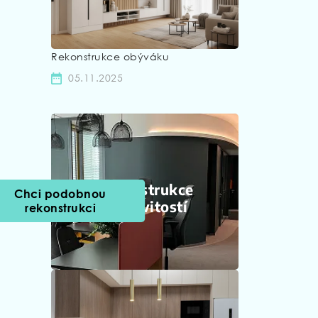
Rekonstrukce obýváku
05.11.2025
Rekonstrukce
Chci podobnou
nemovitostí
rekonstrukci