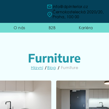
info@dpinterior.cz
Černokostelecká 2020/20,
Praha, 100 00
O nás
B2B
Kariéra
Furniture
Hlavní
Blog
Furniture
/
/