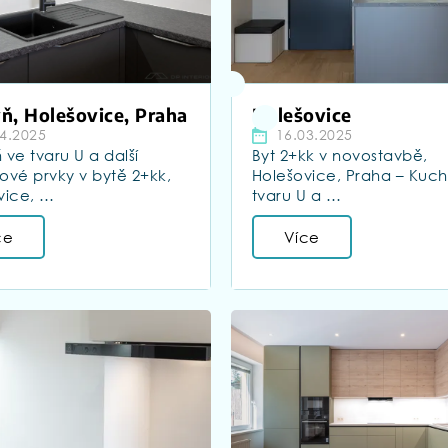
ň, Holešovice, Praha
Holešovice
4.2025
16.03.2025
ve tvaru U a další
Byt 2+kk v novostavbě,
rové prvky v bytě 2+kk,
Holešovice, Praha – Kuc
vice, …
tvaru U a …
ce
Více