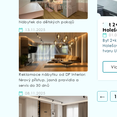
Nábytek do dětských pokojů
Byt 2
Holeš
13.11.2025
01.0
Byt 2+
Holešo
tvaru 
Ví
Reklamace nábytku od DP Interior:
férový přístup, jasná pravidla a
servis do 30 dnů
08.11.2025
←
1