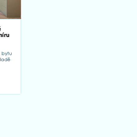
é
míru
e
u bytu
kladě