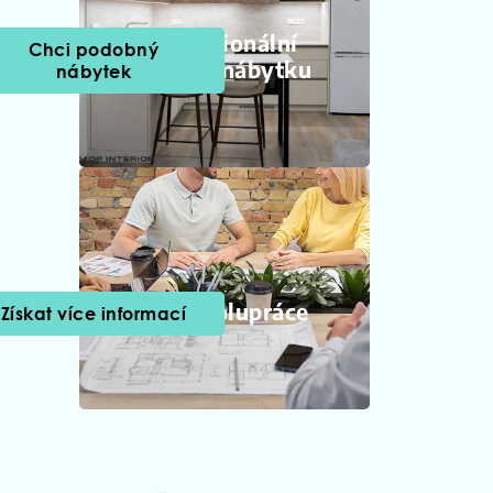
Profesionální
Chci podobný
výroba nábytku
nábytek
B2B spolupráce
Získat více informací