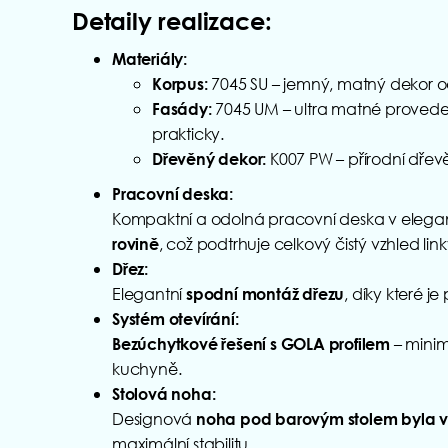
Detaily realizace:
Materiály:
7045 SU – jemný, matný dekor 
Korpus:
7045 UM – ultra matné provede
Fasády:
prakticky.
K007 PW – přírodní dřev
Dřevěný dekor:
Pracovní deska:
Kompaktní a odolná pracovní deska v elega
, což podtrhuje celkový čistý vzhled link
rovině
Dřez:
Elegantní
, díky které 
spodní montáž dřezu
Systém otevírání:
– minima
Bezúchytkové řešení s GOLA profilem
kuchyně.
Stolová noha:
Designová
noha pod barovým stolem byla v
maximální stabilitu.