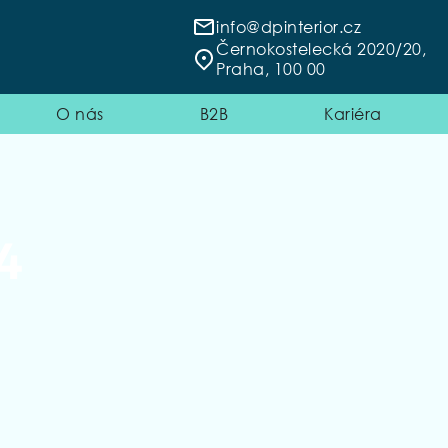
info@dpinterior.cz
Černokostelecká 2020/20,
Praha, 100 00
O nás
B2B
Kariéra
4