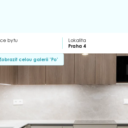
ice bytu
Lokalita
Praha 4
Zobrazit celou galerii 'Po'