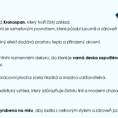
od
, který tvoří čistý základ.
Kronospan
ní se sametovým povrchem, které působí luxusně a zároveň
ěný efekt dodává prostoru teplo a přirozený akcent.
ntním kamenném dekoru, do které je
varná deska zapuštěn
y.
je pracovní plocha zcela hladká a snadno udržovatelná.
listický vzhled, který zdůrazňuje čistotu linií a moderní chara
, aby ladila s celkovým stylem a zároveň po
yrobena na míru