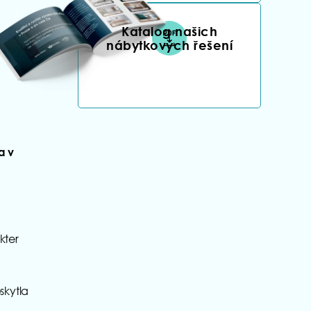
Katalog našich
nábytkových řešení
a v
kter
skytla