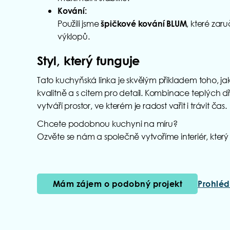
Kování:
Použili jsme
, které zar
špičkové kování BLUM
výklopů.
Styl, který funguje
Tato kuchyňská linka je skvělým příkladem toho, jak 
kvalitně a s citem pro detail. Kombinace teplých
vytváří prostor, ve kterém je radost vařit i trávit čas.
Chcete podobnou kuchyni na míru?
Ozvěte se nám a společně vytvoříme interiér, který p
⁠Mám zájem o podobný projekt
Prohléd