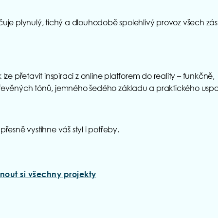
učuje plynulý, tichý a dlouhodobě spolehlivý provoz všech zá
lze přetavit inspiraci z online platforem do reality – funkčně,
 dřevěných tónů, jemného šedého základu a praktického usp
řesně vystihne váš styl i potřeby.
nout si všechny projekty