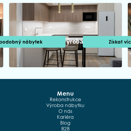
Profesionální výroba nábytku
 podobný nábytek
Získat ví
Menu
Rekonstrukce
Výroba nábytku
O nás
Kariéra
Blog
B2B