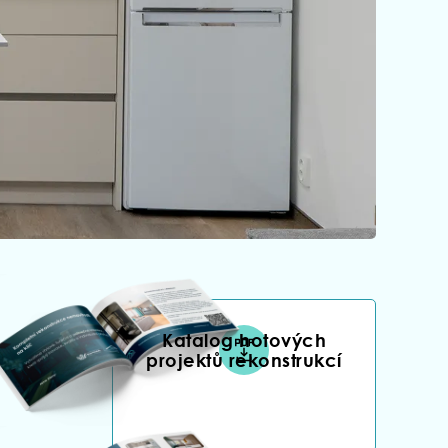
Katalog hotových
projektů rekonstrukcí