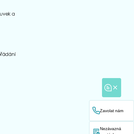
suvek a
ořádání
Zavolat nám
Nezávazná