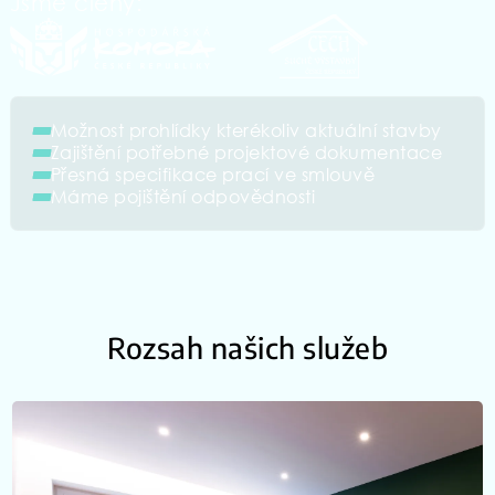
Jsme členy:
Možnost prohlídky kterékoliv aktuální stavby
Zajištění potřebné projektové dokumentace
Přesná specifikace prací ve smlouvě
Máme pojištění odpovědnosti
Rozsah našich služeb