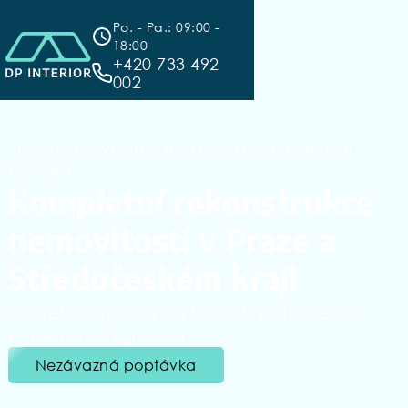
Po. - Pa.: 09:00 -
18:00
+420 733 492
002
Jistota pevného rozpočtu a dodržení
termínů
Kompletní rekonstrukce
nemovitostí v Praze a
Středočeském kraji
Stavební úpravy bytových jednotek a
komerčních prostor
Nezávazná poptávka