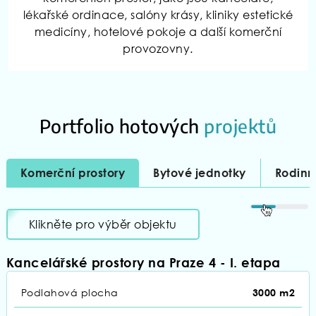
lékařské ordinace, salóny krásy, kliniky estetické
medicíny, hotelové pokoje a další komerční
provozovny.
Portfolio hotových
projektů
Komerční prostory
Bytové jednotky
Rodin
Klikněte pro výběr objektu
Kancelářské prostory na Praze 4 - I. etapa
Podlahová plocha
3000 m2