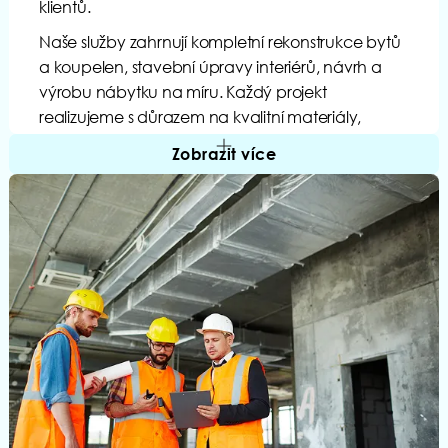
klientů.
Naše služby zahrnují kompletní rekonstrukce bytů
a koupelen, stavební úpravy interiérů, návrh a
výrobu nábytku na míru. Každý projekt
realizujeme s důrazem na kvalitní materiály,
precizní provedení a pečlivé plánování všech
Zobrazit více
detailů.
Zakládáme si na profesionálním přístupu,
spolehlivosti a transparentní komunikaci během
celé spolupráce. Díky zkušenostem z mnoha
realizací dokážeme klientům nabídnout praktická
řešení, která spojují funkčnost, design a dlouhou
životnost.
Máte projekt na rekonstrukci nebo plánujete
nový interiér? Neváhejte nás kontaktovat – rádi s
vámi probereme možnosti a připravíme řešení na
míru.