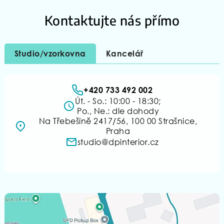
Kontaktujte nás přímo
Studio/vzorkovna
Kancelář
+420 733 492 002
Út. - So.: 10:00 - 18:30;
Po., Ne.: dle dohody
Na Třebešíně 2417/56, 100 00 Strašnice,
Praha
studio@dpinterior.cz