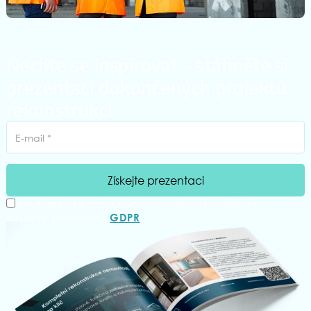
Nechte se inspirovat – stáhněte si
prezentaci dokončených projektů
rekonstrukcí
Souhlasím se zpracováním osobních údajů na
základě prohlášení
*
GDPR