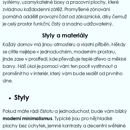
systémy, uzamykatelné boxy a pracovní plochy, které
zvládnou každodenní zátěž. Promyšlené zónování
pomáhá oddělit provozní část od zákaznické, díky čemuž
je celý prostor funkční, čistý a snadno udržovatelný.
Styly a materiály
Každý domov má jinou atmosféru a vlastní příběh. Někdy
se cítíte nejlépe v jednoduchém, moderním prostoru,
jinde zase v prostředí, kde převažuje teplé dřevo a měkké
barvy. Náš úkol je pomoci vám ten pocit vystihnout a
proměnit ho v interiér, který vám bude sedět od prvního
dne.
Styly
Pokud máte rádi čistotu a jednoduchost, bude vám blízký
. Typické jsou pro něj hladké
moderní minimalismus
plochy bez úchytek, jemné kontrasty a decentní světelné