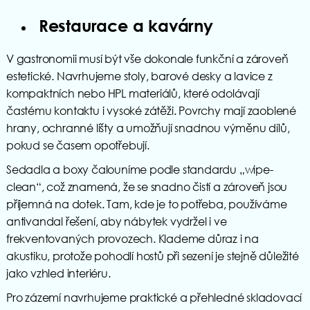
Restaurace a kavárny
V gastronomii musí být vše dokonale funkční a zároveň
estetické. Navrhujeme stoly, barové desky a lavice z
kompaktních nebo HPL materiálů, které odolávají
častému kontaktu i vysoké zátěži. Povrchy mají zaoblené
hrany, ochranné lišty a umožňují snadnou výměnu dílů,
pokud se časem opotřebují.
Sedadla a boxy čalouníme podle standardu „wipe-
clean“, což znamená, že se snadno čistí a zároveň jsou
příjemná na dotek. Tam, kde je to potřeba, používáme
antivandal řešení, aby nábytek vydržel i ve
frekventovaných provozech. Klademe důraz i na
akustiku, protože pohodlí hostů při sezení je stejně důležité
jako vzhled interiéru.
Pro zázemí navrhujeme praktické a přehledné skladovací