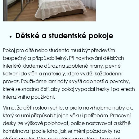
Dětské a studentské pokoje
Pokoj pro dítě nebo studenta musí být především
bezpečný a přizpůsobitelný. Při navrhování dětských
interiérů klademe důraz na zaoblené hrany, pevné
kotvení do stěn a materiály, které vydrží každodenní
provoz. Používáme lamináty s vyšší odolností a povrchy,
které se snadno čistí, aby pokoj vypadal hezky i po letech
intenzivního používání.
Víme, že děti rostou rychle, a proto navrhujeme nábytek,
který se umí přizpůsobit jejich věku i potřebám. Pracovní
desky lze výškově polohovat, police nastavovat a skříně
kombinovat podle toho, jak se mění požadavky na
úložný prostor. Díky modulárnímu systému lze pokoj