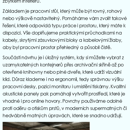
zbytkem interiéru.
Základem je pracovní stůl, který může být rovný, rohový
nebo výškově nastavitelný. Pomáháme vám zvolit takové
řešení, které odpovídá typu práce i prostoru, který máte k
dispozici. Vše doplňujeme praktickými průchodkami na
kabely, skrytými zásuvkovými bloky a kabelovými žlaby,
aby byl pracovní prostor přehledný a působil čistě.
Součástí návrhu je i úložný systém, kdy si můžete vybrat z
uzamykatelných kontejnerů přes archivační skříně až po
otevřené knihovny nebo plné dveře, které udrží vizuální
klid. Důraz klademe i na ergonomii, tedy správnou výšku
pracovní desky, pozici monitoru i umístění tiskárny. Kvalitní
akustické panely pak pomáhají vytvořit prostředí, které je
vhodné i pro online hovory. Povrchy používáme odolné
proti oděru a otiskům prstů, v moderních supermatných či
hedvábně matných úpravách, které se snadno udržují.