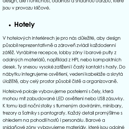
design, ale i funkčnost, odolnost a snadnou údržbu, které
jsou v provozu klíčové.
Hotely
V hotelových interiérech je pro nás důležité, aby design
působil reprezentativně a zároveň zvládl každodenní
zátěž. Vyrábíme recepce, lobby zóny i barové pulty z
odolných materiálů, například z HPL nebo kompaktních
desek. Ty snesou vysoké zatížení i častý kontakt s hosty. Do
nábytku integrujeme osvětlení, vedení kabeláže a skrytá
úložiště, aby celý prostor působil čistě a organizovaně.
Hotelové pokoje vybavujeme postelemi s čely, která
mohou mít zabudované LED osvětlení nebo USB zásuvky.
K tomu ladí noční stolky s tlumeným dovíráním, minibary,
trezory a šatníky s pantografy. Každý detail promýšlíme s
ohledem na pohodlí hostů i personálu. Barové a
snídaňové zóny vybavujeme materiály, které jsou odolné