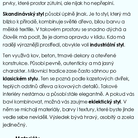
prvky, které prostor zútulní, ale nijak ho nepřeplní.
působí úplně jinak. Je to styl, který má
Skandinávský styl
blízko k přírodě, kombinuje světlé dřevo, bílou barvu a
měkké textilie. V takovém prostoru se snadno dýchá a
člověk má pocit, že je doma opravdu v klidu. Kdo má
raději výraznější prostředí, obvykle volí
.
industriální styl
Ten využívá kov, beton, tmavé dekory a otevřené
konstrukce. Působí pevně, autenticky a má jasný
charakter. Milovníci tradice zase často sáhnou po
. Ten se pozná podle kazetových dvířek,
klasickém stylu
teplých odstínů dřeva a kovových detailů. Takové
interiéry nestárnou a působí stále elegantně. A pokud vás
baví kombinovat, možná vás zaujme
. V
eklektický styl
něm se míchají materiály, barvy i textury, které byste jinde
vedle sebe neviděli. Výsledek bývá hravý, osobitý a zcela
jedinečný.