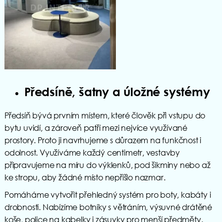
Předsíně, šatny a úložné systémy
Předsíň bývá prvním místem, které člověk při vstupu do
bytu uvidí, a zároveň patří mezi nejvíce využívané
prostory. Proto ji navrhujeme s důrazem na funkčnost i
odolnost. Využíváme každý centimetr, vestavby
připravujeme na míru do výklenků, pod šikminy nebo až
ke stropu, aby žádné místo nepřišlo nazmar.
Pomáháme vytvořit přehledný systém pro boty, kabáty i
drobnosti. Nabízíme botníky s větráním, výsuvné drátěné
koše, police na kabelky i zásuvky pro menší předměty.