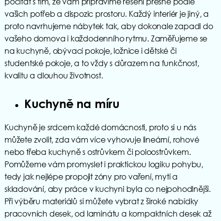
počítat s tím, že vám připravíme řešení přesně podle
vašich potřeb a dispozic prostoru. Každý interiér je jiný, a
proto navrhujeme nábytek tak, aby dokonale zapadl do
vašeho domova i každodenního rytmu. Zaměřujeme se
na kuchyně, obývací pokoje, ložnice i dětské či
studentské pokoje, a to vždy s důrazem na funkčnost,
kvalitu a dlouhou životnost.
Kuchyně na míru
Kuchyně je srdcem každé domácnosti, proto si u nás
můžete zvolit, zda vám více vyhovuje lineární, rohové
nebo třeba kuchyně s ostrůvkem či poloostrůvkem.
Pomůžeme vám promyslet i praktickou logiku pohybu,
tedy jak nejlépe propojit zóny pro vaření, mytí a
skladování, aby práce v kuchyni byla co nejpohodlnější.
Při výběru materiálů si můžete vybrat z široké nabídky
pracovních desek, od laminátu a kompaktních desek až