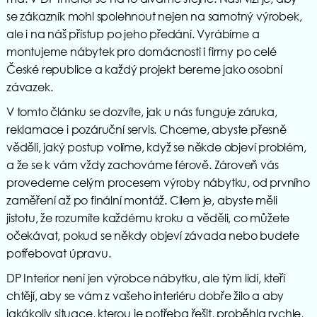
se zákazník mohl spolehnout nejen na samotný výrobek,
ale i na náš přístup po jeho předání. Vyrábíme a
montujeme nábytek pro domácnosti i firmy po celé
České republice a každý projekt bereme jako osobní
závazek.
V tomto článku se dozvíte, jak u nás funguje záruka,
reklamace i pozáruční servis. Chceme, abyste přesně
věděli, jaký postup volíme, když se někde objeví problém,
a že se k vám vždy zachováme férově. Zároveň vás
provedeme celým procesem výroby nábytku, od prvního
zaměření až po finální montáž. Cílem je, abyste měli
jistotu, že rozumíte každému kroku a věděli, co můžete
očekávat, pokud se někdy objeví závada nebo budete
potřebovat úpravu.
DP Interior není jen výrobce nábytku, ale tým lidí, kteří
chtějí, aby se vám z vašeho interiéru dobře žilo a aby
jakákoliv situace, kterou je potřeba řešit, proběhla rychle,