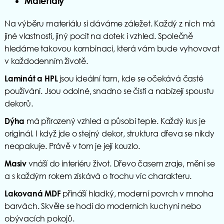
Materiály
Na výběru materiálu si dáváme záležet. Každý z nich má
jiné vlastnosti, jiný pocit na dotek i vzhled. Společně
hledáme takovou kombinaci, která vám bude vyhovovat
v každodenním životě.
jsou ideální tam, kde se očekává časté
Laminát a HPL
používání. Jsou odolné, snadno se čistí a nabízejí spoustu
dekorů.
má přirozený vzhled a působí teple. Každý kus je
Dýha
originál. I když jde o stejný dekor, struktura dřeva se nikdy
neopakuje. Právě v tom je její kouzlo.
vnáší do interiéru život. Dřevo časem zraje, mění se
Masiv
a s každým rokem získává o trochu víc charakteru.
přináší hladký, moderní povrch v mnoha
Lakovaná MDF
barvách. Skvěle se hodí do moderních kuchyní nebo
obývacích pokojů.