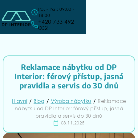
Po. - Pa.: 09:00 -
18:00
+420 733 492
002
Reklamace nábytku od DP
Interior: férový přístup, jasná
pravidla a servis do 30 dnů
Hlavní
Blog
Výroba nábytku
Reklamace
/
/
/
nábytku od DP Interior: férový přístup, jasná
pravidla a servis do 30 dnů
08.11.2025