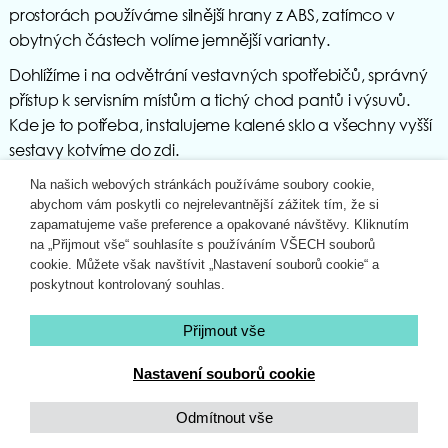
prostorách používáme silnější hrany z ABS, zatímco v
obytných částech volíme jemnější varianty.
Dohlížíme i na odvětrání vestavných spotřebičů, správný
přístup k servisním místům a tichý chod pantů i výsuvů.
Kde je to potřeba, instalujeme kalené sklo a všechny vyšší
sestavy kotvíme do zdi.
Na našich webových stránkách používáme soubory cookie,
Co se dobré vědět od zákazníka
abychom vám poskytli co nejrelevantnější zážitek tím, že si
zapamatujeme vaše preference a opakované návštěvy. Kliknutím
na „Přijmout vše“ souhlasíte s používáním VŠECH souborů
Abychom mohli připravit návrh přesně podle vašich
cookie. Můžete však navštívit „Nastavení souborů cookie“ a
představ, potřebujeme několik základních podkladů.
poskytnout kontrolovaný souhlas.
Ideální je půdorys nebo alespoň přibližné rozměry, několik
fotografií a popis rozvodů. Pomůže také pár obrázků stylů,
Přijmout vše
které se vám líbí, a přibližná představa o rozpočtu. Každý
Nastavení souborů cookie
detail nám usnadní cestu k návrhu, který vám bude sedět
po všech stránkách.
Odmítnout vše
Jak vzniká nábytek DP Interior – proces v