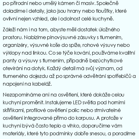
po přírodní nebo umělý kámen či masiv. Společně
doladíme i detaily, jako jsou hrany nebo tloušťky, které
ovlivní nejen vzhled, ale i odolnost celé kuchyně.
Záleží nám i na tom, abyste měli dostatek úložného
prostoru. Nabízíme plnovýsuvné zásuvky s tlumením,
organizéry, výsuvné koše do spíže, rohové výsuvy nebo
výklopy nad linkou. Co se týče kování, používáme kvalitní
panty a výsuvy s tlumením, případně bezúchytkové
otevírání na dotyk. Každý detail má svůj význam, od
tlumeného dojezdu až po správné odvětrání spotřebičů a
napojení na kabeláž.
Nezapomínáme ani na osvětlení, které dokáže celou
kuchyni proměnit. Instalujeme LED světla pod horními
skříňkami, profilové osvětlení polic nebo stmívatelné
osvětlení integrované přímo do korpusu. A protože v
kuchyni bývá často teplo a vlhko, doporučíme vám
materiály, které tyto podmínky dobře snesou, a poradíme