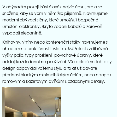
V obývacím pokoji tráví člověk nejvíc času, proto se
snažíme, aby se vám v něm žilo příjemně. Navrhujeme
moderní obývací stěny, které umožňují bezpečné
umístění elektroniky, skryté vedení kabelů a zároveň
vypadají elegantně.
Knihovny, vitríny nebo konferenční stolky navrhujeme s
ohledem na praktičnost i estetiku. Můžete si zvolit různé
výšky polic, typy prosklení i povrchové úpravy, které
odolají každodennímu používání. Vše doladíme tak, aby
design odpovídal vašemu stylu a to ať už dáváte
přednost hladkým minimalistickým čelům, nebo naopak
rámovým a kazetovým dvířkům s ozdobnými detaily.