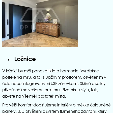
Ložnice
V ložnici by měl panovat klid a harmonie. Vyrábíme
postele na míru, a to i s úložným prostorem, osvětlením v
čele nebo integrovanými USB zásuvkami. Skříně a šatny
přizpůsobíme vašemu prostoru i životnímu stylu, tak,
abyste na vše měli dostatek místa.
Pro větší komfort doplňujeme interiéry o měkké čalouněné
panely, LED osvětlení a systém tlumeného zavírání, který