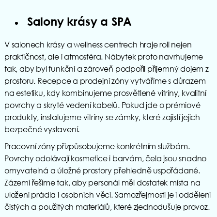
Salony krásy a SPA
V salonech krásy a wellness centrech hraje roli nejen
praktičnost, ale i atmosféra. Nábytek proto navrhujeme
tak, aby byl funkční a zároveň podpořil příjemný dojem z
prostoru. Recepce a prodejní zóny vytváříme s důrazem
na estetiku, kdy kombinujeme prosvětlené vitríny, kvalitní
povrchy a skryté vedení kabelů. Pokud jde o prémiové
produkty, instalujeme vitríny se zámky, které zajistí jejich
bezpečné vystavení.
Pracovní zóny přizpůsobujeme konkrétním službám.
Povrchy odolávají kosmetice i barvám, čela jsou snadno
omyvatelná a úložné prostory přehledně uspořádané.
Zázemí řešíme tak, aby personál měl dostatek místa na
uložení prádla i osobních věcí. Samozřejmostí je i oddělení
čistých a použitých materiálů, které zjednodušuje provoz.