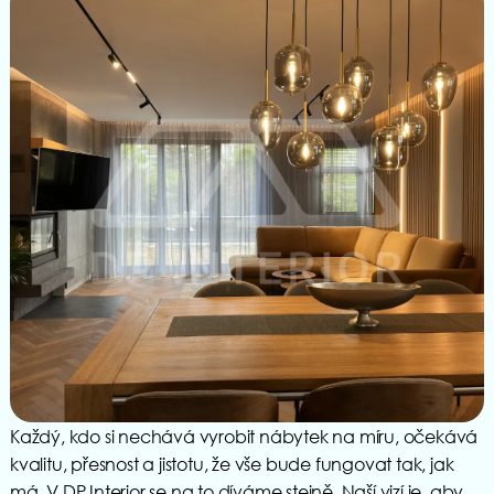
Každý, kdo si nechává vyrobit nábytek na míru, očekává
kvalitu, přesnost a jistotu, že vše bude fungovat tak, jak
má. V DP Interior se na to díváme stejně. Naší vizí je, aby