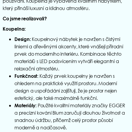
používání. Koupelna je vybavena kvalitním nábytkem,
který přináší luxusní a klidnou atmosféru.
Co jsme realizovali?
Koupelna:
Koupelnový nábytek je navržen s čistými
Design:
liniemi a dřevěnými akcenty, které vnášejí přírodní
prvek do moderního interiéru. Kombinace těchto
materiálů s LED podsvícením vytváří elegantní a
relaxační atmosféru.
Každý prvek koupelny je navržen s
Funkčnost:
ohledem na praktické využití prostoru. Moderní
design a uspořádání zajišťují, že je prostor nejen
estetický, ale také maximálně funkční.
Použité kvalitní materiály značky EGGER
Materiály:
a precizní kování Blum zaručují dlouhou životnost a
snadnou údržbu, přičemž celý prostor působí
moderně a nadčasově.