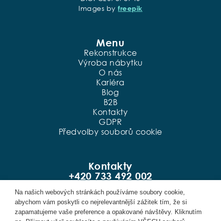
Images by
freepik
Menu
Rekonstrukce
Výroba nábytku
O nás
Kariéra
Blog
B2B
Kontakty
GDPR
Předvolby souborů cookie
Kontakty
+420 733 492 002
Po. - Pa.: 09:00 - 18:00
Na našich webových stránkách používáme soubory cookie,
Černokostelecká 2020/20, Praha
abychom vám poskytli co nejrelevantnější zážitek tím, že si
info@dpinterior.cz
zapamatujeme vaše preference a opakované návštěvy. Kliknutím
@dpinteriorcz