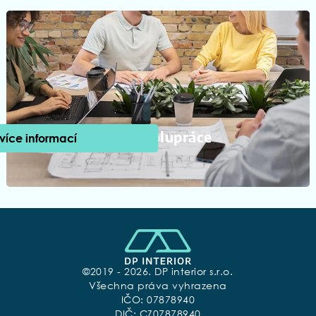
B2B spolupráce
 více informací
©2019 - 2026. DP interior s.r.o.
Všechna práva vyhrazena
IČO: 07878940
DIČ: CZ07878940