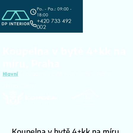
Po. - Pa.: 09:00 -
18:00
+420 733 492
002
Koupelna v bytě 4+kk na
míru, Praha
/
Koupelna v bytě 4+kk na míru, Praha
Hlavní
Jsme členy:
Koupelna v bytě 4+kk na míru,